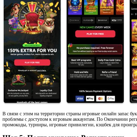
В связи с этим на территории страны игровые онлайн запас б
проблемы с доступом к игровым аккаунтам. По Окончании реги
промокоды, турниры, игровые привилегии, кэшбек для проиграв