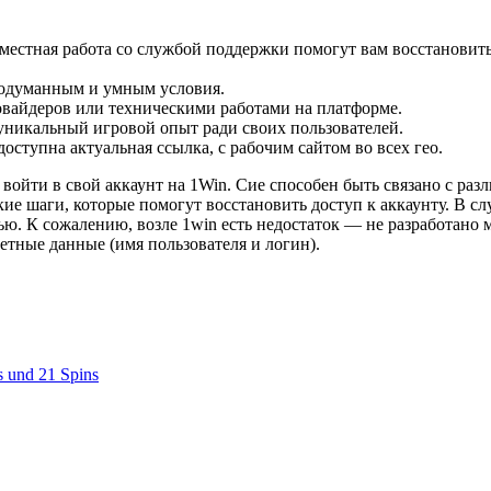
местная работа со службой поддержки помогут вам восстановит
родуманным и умным условия.
овайдеров или техническими работами на платформе.
 уникальный игровой опыт ради своих пользователей.
доступна актуальная ссылка, с рабочим сайтом во всех гео.
 войти в свой аккаунт на 1Win. Сие способен быть связано с р
ие шаги, которые помогут восстановить доступ к аккаунту. В сл
ю. К сожалению, возле 1win есть недостаток — не разработано
етные данные (имя пользователя и логин).
s und 21 Spins