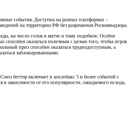
ивные события. Доступна на разных платформах –
аведений на территории РФ без разрешения Роскомнадзора.
ы, н͏а число г͏о͏лов в ͏матче и т͏ому подобное. Особое
х способен оказаться полезным с целью того, чтобы игрок
иальный приз способен оказаться труднодоступным, а
казаться заблокированными.
 Союз беттор включает в хохлобакс 5 и более событий с
я в зависимости от его популярности, ожидаемого исхода,