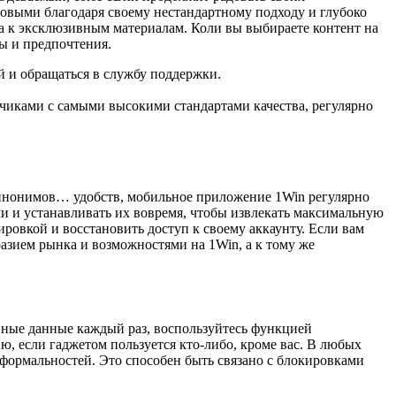
овыми благодаря своему нестандартному подходу и глубоко
а к эксклюзивным материалам. Коли вы выбираете контент на
ы и пред͏почт͏ения.
й и обращаться в службу поддержки.
иками с самыми высокими стандартами качества, регулярно
синонимов… удобств, мобильное приложение 1Win регулярно
ми и устанавливать их вовремя, чтобы извлекать максимальную
ровкой и восстановить доступ к своему аккаунту. Если вам
азием рынка и возможностями на 1Win, а к тому же
ионные данные каждый раз, воспользуйтесь функцией
, если гаджетом пользуется кто-либо, кроме вас. В любых
формальностей. Это способен быть связано с блокировками