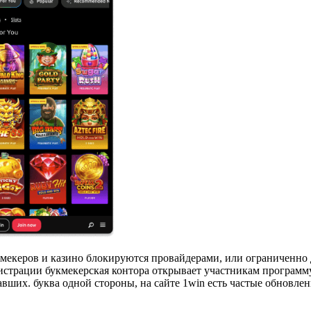
укмекеров и казино блокируются провайдерами, или ограниченно
страции букмекерская контора открывает участникам программу 
ших. буква одной стороны, на сайте 1win есть частые об͏новлени