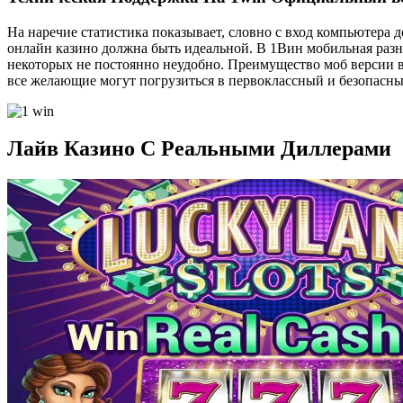
На наречие статистика показывает, словно с вход компьютера д
онлайн казино должна быть идеальной. В 1Вин мобильная разнов
некоторых не постоянно неудобно. Преимущество моб версии в т
все желающие могут погрузиться в первоклассный и безопасны
Лайв Казино С Реальными Диллерами