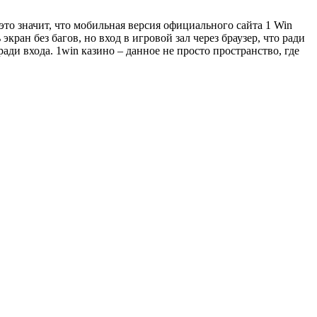
это значит, что мобильная версия официального сайта 1 Win
ран без багов, но вход в игровой зал через браузер, что ради
ади входа. 1win казино – данное не просто пространство, где