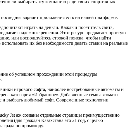
аточно ли выбирать эту компанию ради своих спортивных
ь последняя вариант приложения есть на нашей платформе.
едпочитают играть на деньги. Каждый посетитель сайта,
редлагает надежные решения. Этот ресурс предлагает простую
ние, или воспользуйтесь строкой поиска, чтобы найти
использовать их без необходимости делать ставки на реальные
ещение об успешном прохождении этой процедуры.
.
инки игрового софта, наиболее востребованные автоматы и
трена категория «Избранное». Добавленные семо автоматы
ое и выбрать любимый софт. Современные технологии
Lucky Jet аж созданы отдельные страницы преимущественно
летия (для граждан Казахстана это 21 год, с целью
аграда по промокоду.