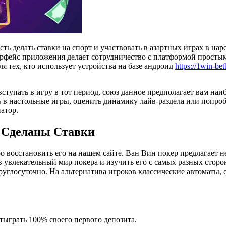
 делать ставки на спорт и участвовать в азартных играх в наре
рфейс приложения делает сотрудничество с платформой простым
я тех, кто использует устройства на базе андроид
https://1win-be
тупать в игру в тот период, союз данное предполагает вам наиб
в настольные игры, оценить динамику лайв-раздела или попробо
атор.
 Сделаны Ставки
о восстановить его на нашем сайте. Ван Вин покер предлагает н
 увлекательный мир покера и изучить его с самых разных сторо
руглосуточно. На альтернатива игроков классические автоматы,
тыграть 100% своего первого депозита.