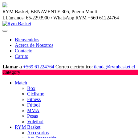
Saltar
RYM Basket, BENAVENTE 305, Puerto Montt
al
LLámanos: 65-2293900 / WhatsApp RYM +569 61224764
contenido
Bienvenidos
Acerca de Nosotros
Contacto
Carrito
Llamar a
+569 61224764
Correo electrónico:
tienda@rymbasket.cl
Category
Match
Box
Ciclismo
Fitness
Fútbol
MMA
Pesas
Voleibol
RYM Basket
Accesorios