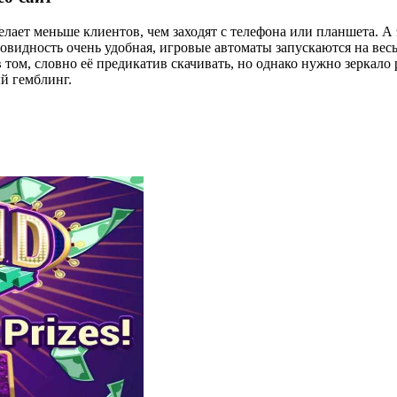
елает меньше клиентов, чем заходят с телефона или планшета. А 
идность очень удобная, игровые автоматы запускаются на весь эк
ом, словно её предикатив скачивать, но однако нужно зеркало р
й гемблинг.