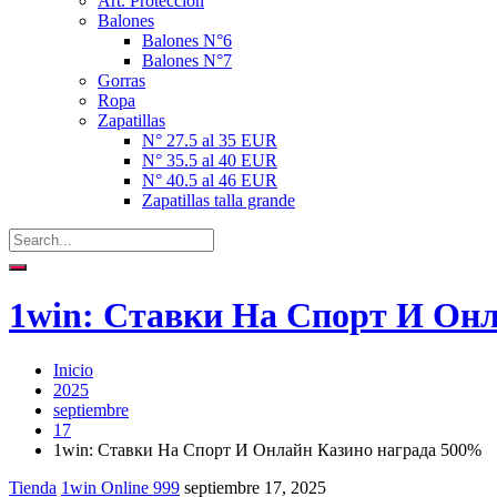
Art. Protección
Balones
Balones N°6
Balones N°7
Gorras
Ropa
Zapatillas
N° 27.5 al 35 EUR
N° 35.5 al 40 EUR
N° 40.5 al 46 EUR
Zapatillas talla grande
1win: Ставки На Cпорт И Он
Inicio
2025
septiembre
17
1win: Ставки На Cпорт И Онлайн Казино награда 500%
Tienda
1win Online 999
septiembre 17, 2025