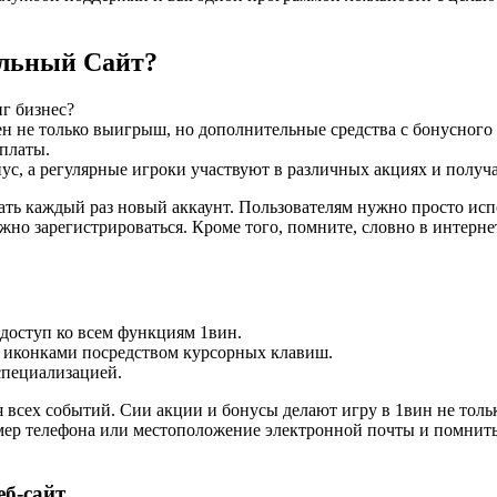
альный Сайт?
нг бизнес?
н не только выигрыш, но дополнительные средства с бонусного 
ыплаты.
с, а регулярные игроки участвуют в различных акциях и получ
давать каждый раз новый аккаунт. Пользователям нужно просто и
жно зарегистрироваться. Кроме того, помните, словно в интернет
 доступ ко всем функциям 1вин.
 иконками посредством курсорных клавиш.
специализацией.
ия всех событий. Сии акции и бонусы делают игру в 1вин не тол
омер телефона или местоположение электронной почты и помнить
б-сайт