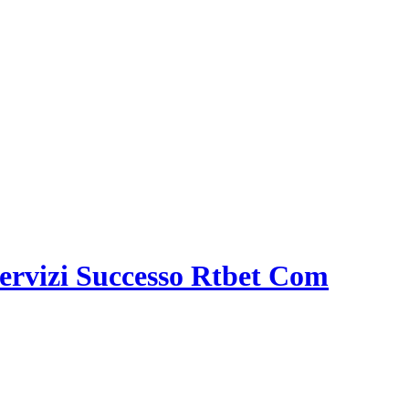
Servizi Successo Rtbet Com