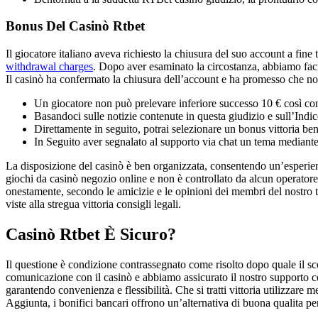
Bonus Del Casinò Rtbet
Il giocatore italiano aveva richiesto la chiusura del suo account a fine
withdrawal charges
. Dopo aver esaminato la circostanza, abbiamo facil
Il casinò ha confermato la chiusura dell’account e ha promesso che non
Un giocatore non può prelevare inferiore successo 10 € così com
Basandoci sulle notizie contenute in questa giudizio e sull’Indic
Direttamente in seguito, potrai selezionare un bonus vittoria benv
In Seguito aver segnalato al supporto via chat un tema mediante
La disposizione del casinò è ben organizzata, consentendo un’esperienz
giochi da casinò negozio online e non è controllato da alcun operator
onestamente, secondo le amicizie e le opinioni dei membri del nostro 
viste alla stregua vittoria consigli legali.
Casinò Rtbet È Sicuro?
Il questione è condizione contrassegnato come risolto dopo quale il sc
comunicazione con il casinò e abbiamo assicurato il nostro supporto co
garantendo convenienza e flessibilità. Che si tratti vittoria utilizzare m
Aggiunta, i bonifici bancari offrono un’alternativa di buona qualita per