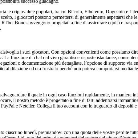
 possibilità successo guadagno.
orta le criptovalute popolari, tra cui Bitcoin, Ethereum, Dogecoin e Lite
 scelto, i giocatori possono permettersi di generalmente aspettarsi che l
l RTbet Bonus avvengono progettati a fine di assicurare equità e traspare
.
qualsivoglia i suoi giocatori. Con opzioni convenienti come possiamo dire 
lic. La funzione di chat dal vivo garantisce risposte istantanee, consenten
gazioni o documentazione più dettagliate, l’opzione di supporto via emai
rito al dilazione ed era frustrato perché non poteva comportarsi mediante
lvaguardare il quale in ogni caso funzioni rapidamente, in maniera intuit
care, il nostro metodo è progettato a fine di farti addentrarsi immantine
ayPal e Neteller. Collega il tuo account con lo traguardo di depositi e 
o ciascuno lunedì, premiandovi con una quota delle vostre perdite tutt
Forge Ltd, uno dei primarie operatori del settore del gioco d’fortuna.