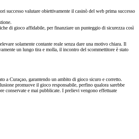
ttori successo valutare obiettivamente il casinò del web prima successo
tione.
tiche di gioco affidabile, per finanziare un punteggio di sicurezza così
prelevare solamente contante reale senza dare una motivo chiara. Il
ivamente un lungo tira e molla, il incontro del scommettitore è stato
trato a Curaçao, garantendo un ambito di gioco sicuro e corretto.
sclusione promuove il gioco responsabile, perfino qualora sarebbe
pre conservate e mai pubblicate. I prelievi vengono effettuate