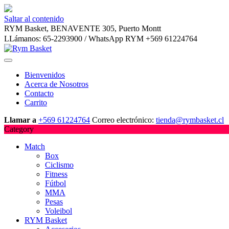
Saltar al contenido
RYM Basket, BENAVENTE 305, Puerto Montt
LLámanos: 65-2293900 / WhatsApp RYM +569 61224764
Bienvenidos
Acerca de Nosotros
Contacto
Carrito
Llamar a
+569 61224764
Correo electrónico:
tienda@rymbasket.cl
Category
Match
Box
Ciclismo
Fitness
Fútbol
MMA
Pesas
Voleibol
RYM Basket