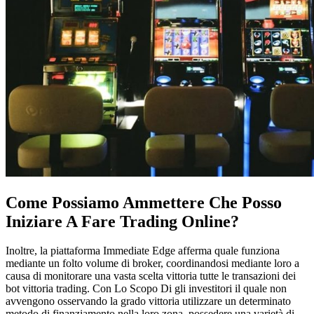
Come Possiamo Ammettere Che Posso
Iniziare A Fare Trading Online?
Inoltre, la piattaforma Immediate Edge afferma quale funziona
mediante un folto volume di broker, coordinandosi mediante loro a
causa di monitorare una vasta scelta vittoria tutte le transazioni dei
bot vittoria trading. Con Lo Scopo Di gli investitori il quale non
avvengono osservando la grado vittoria utilizzare un determinato
metodo di finanziamento nella loro zona, possedere una varietà di