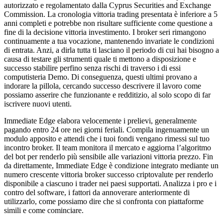
autorizzato e regolamentato dalla Cyprus Securities and Exchange
Commission. La cronologia vittoria trading presentata è inferiore a 5
anni completi e potrebbe non risultare sufficiente come questione a
fine di la decisione vittoria investimento. I broker seri rimangono
continuamente a tua vocazione, mantenendo invariate le condizioni
di entrata. Anzi, a dirla tutta ti lasciano il periodo di cui hai bisogno a
causa di testare gli strumenti quale ti mettono a disposizione e
successo stabilire perfino senza rischi di traverso i di essi
computisteria Demo. Di conseguenza, questi ultimi provano a
indorare la pillola, cercando successo descrivere il lavoro come
possiamo asserire che funzionante e redditizio, al solo scopo di far
iscrivere nuovi utenti.
Immediate Edge elabora velocemente i prelievi, generalmente
pagando entro 24 ore nei giorni feriali. Compila ingenuamente un
modulo apposito e attendi che i tuoi fondi vengano rimessi sul tuo
incontro broker. Il team monitora il mercato e aggiorna l’algoritmo
del bot per renderlo più sensibile alle variazioni vittoria prezzo. Fin
da direttamente, Immediate Edge è condizione integrato mediante un
numero crescente vittoria broker successo criptovalute per renderlo
disponibile a ciascuno i trader nei paesi supportati. Analizza i pro e i
contro del software, i fattori da annoverare anteriormente di
utilizzarlo, come possiamo dire che si confronta con piattaforme
simili e come cominciare.