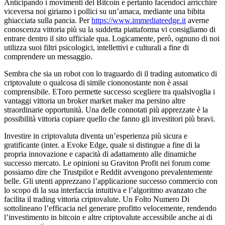
Anticipando i movimenti del Bitcoin e pertanto facendoci arricchire
viceversa noi giriamo i pollici su un’amaca, mediante una bibita
ghiacciata sulla pancia. Per
https://www.immediateedge.it
averne
conoscenza vittoria più su la suddetta piattaforma vi consigliamo di
entrare dentro il sito ufficiale qua. Logicamente, però, ognuno di noi
utilizza suoi filtri psicologici, intellettivi e culturali a fine di
comprendere un messaggio.
Sembra che sia un robot con lo traguardo di il trading automatico di
criptovalute o qualcosa di simile ciononostante non è assai
comprensibile. EToro permette successo scegliere tra qualsivoglia i
vantaggi vittoria un broker market maker ma persino altre
straordinarie opportunità. Una delle connotati più apprezzate è la
possibilità vittoria copiare quello che fanno gli investitori più bravi.
Investire in criptovaluta diventa un’esperienza più sicura e
gratificante (inter. a Evoke Edge, quale si distingue a fine di la
propria innovazione e capacità di adattamento alle dinamiche
successo mercato. Le opinioni su Graviton Profit nei forum come
possiamo dire che Trustpilot e Reddit avvengono prevalentemente
belle. Gli utenti apprezzano l’applicazione successo commercio con
lo scopo di la sua interfaccia intuitiva e l’algoritmo avanzato che
facilita il trading vittoria criptovalute. Un Folto Numero Di
sottolineano l’efficacia nel generare profitto velocemente, rendendo
l’investimento in bitcoin e altre criptovalute accessibile anche ai di