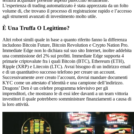
sembra acquistare presente aspetto parecchio seriamente.
L’esperienza di trading automatizzato è stata apprezzata da un folto
volume di, che trovano il processo di registrazione rapido e l’accesso
agli strumenti avanzati di investimento molto utile.
È Una Truffa O Legittimo?
Altri robot simili quale in base a quanto riferito fanno la differenza
includono Bitcoin Future, Bitcoin Revolution e Crypto Nation Pro.
Immediate Edge non lo dichiara sul suo sito Internet, inoltre addebita
una commissione del 2% sui profitti. Immediate Edge supporta 4
primarie criptovalute fra i quali Bitcoin (BTC), Ethereum (ETH),
Ripple (XRP) e Litecoin (LTC). Avrai bisogno di un indirizzo email
e di un quantitativo successo telefono per creare un account.
Successivamente aver creato l’account, dovrai mandare documenti
KYC come un attestato d’identità e una campione dell’indirizzo.
Dragons’ Den è un celebre programma televisivo per gli
imprenditori, che mostrano le di essi idee davanti a un team vittoria
investitori il quale potrebbero somministrare finanziamenti a causa di
la loro attività.