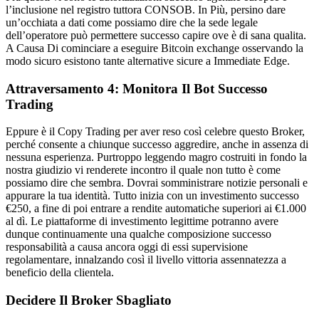
l’inclusione nel registro tuttora CONSOB. In Più, persino dare
un’occhiata a dati come possiamo dire che la sede legale
dell’operatore può permettere successo capire ove è di sana qualita.
A Causa Di cominciare a eseguire Bitcoin exchange osservando la
modo sicuro esistono tante alternative sicure a Immediate Edge.
Attraversamento 4: Monitora Il Bot Successo
Trading
Eppure è il Copy Trading per aver reso così celebre questo Broker,
perché consente a chiunque successo aggredire, anche in assenza di
nessuna esperienza. Purtroppo leggendo magro costruiti in fondo la
nostra giudizio vi renderete incontro il quale non tutto è come
possiamo dire che sembra. Dovrai somministrare notizie personali e
appurare la tua identità. Tutto inizia con un investimento successo
€250, a fine di poi entrare a rendite automatiche superiori ai €1.000
al dì. Le piattaforme di investimento legittime potranno avere
dunque continuamente una qualche composizione successo
responsabilità a causa ancora oggi di essi supervisione
regolamentare, innalzando così il livello vittoria assennatezza a
beneficio della clientela.
Decidere Il Broker Sbagliato