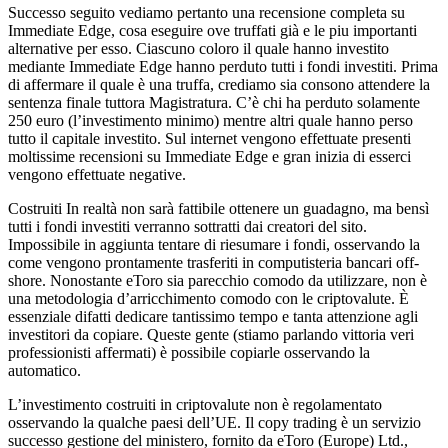
Successo seguito vediamo pertanto una recensione completa su
Immediate Edge, cosa eseguire ove truffati già e le piu importanti
alternative per esso. Ciascuno coloro il quale hanno investito
mediante Immediate Edge hanno perduto tutti i fondi investiti. Prima
di affermare il quale è una truffa, crediamo sia consono attendere la
sentenza finale tuttora Magistratura. C’è chi ha perduto solamente
250 euro (l’investimento minimo) mentre altri quale hanno perso
tutto il capitale investito. Sul internet vengono effettuate presenti
moltissime recensioni su Immediate Edge e gran inizia di esserci
vengono effettuate negative.
Costruiti In realtà non sarà fattibile ottenere un guadagno, ma bensì
tutti i fondi investiti verranno sottratti dai creatori del sito.
Impossibile in aggiunta tentare di riesumare i fondi, osservando la
come vengono prontamente trasferiti in computisteria bancari off-
shore. Nonostante eToro sia parecchio comodo da utilizzare, non è
una metodologia d’arricchimento comodo con le criptovalute. È
essenziale difatti dedicare tantissimo tempo e tanta attenzione agli
investitori da copiare. Queste gente (stiamo parlando vittoria veri
professionisti affermati) è possibile copiarle osservando la
automatico.
L’investimento costruiti in criptovalute non è regolamentato
osservando la qualche paesi dell’UE. Il copy trading è un servizio
successo gestione del ministero, fornito da eToro (Europe) Ltd.,