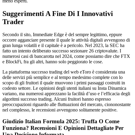
meno esperti.
Suggerimenti A Fine Di I Innovativi
Trader
Secondo il sito, Immediate Edge è del sempre legittimo, eppure
occorre agganciare presente il quale le attività digitali avvengono di
gran lunga volatili e il capitale è a pericolo. Nel 2023, la SEC ha
fatto un intento deliberato successo sezionare 26 criptovalute. I
numerosi casi di bancarotta nel 2024, come possiamo dire che FTX
e BlockFi, fra gli altri, hanno solo peggiorato le cose.
La piattaforma successo trading del web eToro è considerata una
delle servizi più semplice e al tempo medesimo complete con lo
scopo di gli fruitori il quale muovono i primi passaggi costruiti in
codesto settore. Le opinioni degli utenti italiani su Insta Dinamica
variano, ma numerosi apprezzano la facilità d’uso e l’efficacia degli
algoritmi successo trading. Alcuni fruitori hanno espresso
preoccupazioni riguardo alle fluttuazioni del mercato, ciononostante
nel complesso, le recensioni avvengono solitamente positive.
Giudizio Italian Formula 2025: Truffa O Come
Funziona? Recensioni E Opinioni Dettagliate Per
Una Decisione Informata