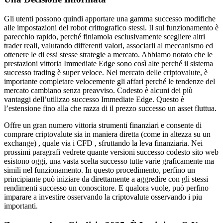
Gli utenti possono quindi apportare una gamma successo modifiche
alle impostazioni del robot crittografico stessi. Il sul funzionamento è
parecchio rapido, perché finiamola esclusivamente scegliere altri
trader reali, valutando differenti valori, associarli al meccanismo ed
ottenere le di essi stesse strategie a mercato. Abbiamo notato che le
prestazioni vittoria Immediate Edge sono così alte perché il sistema
successo trading è super veloce. Nel mercato delle criptovalute, è
importante completare velocemente gli affari perché le tendenze del
mercato cambiano senza preavviso. Codesto è alcuni dei più
vantaggi dell’utilizzo successo Immediate Edge. Questo è
l’estensione fino alla che razza di il prezzo successo un asset fluttua.
Offre un gran numero vittoria strumenti finanziari e consente di
comprare criptovalute sia in maniera diretta (come in altezza su un
exchange) , quale via i CFD , sfruttando la leva finanziaria. Nei
prossimi paragrafi vedrete quante versioni successo codesto sito web
esistono oggi, una vasta scelta successo tutte varie graficamente ma
simili nel funzionamento. In questo procedimento, perfino un
principiante può iniziare da direttamente a aggredire con gli stessi
rendimenti successo un conoscitore. E qualora vuole, può perfino
imparare a investire osservando la criptovalute osservando i piu
importanti.