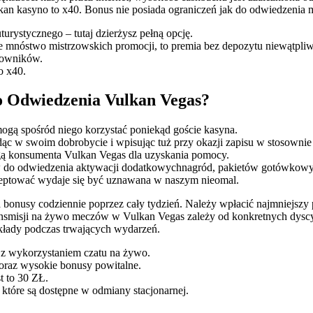
an kasyno to x40. Bonus nie posiada ograniczeń jak do odwiedzenia 
urystycznego – tutaj dzierżysz pełną opcję.
 mnóstwo mistrzowskich promocji, to premia bez depozytu niewątpliw
kowników.
o x40.
 Odwiedzenia Vulkan Vegas?
ogą spośród niego korzystać poniekąd goście kasyna.
c w swoim dobrobycie i wpisując tuż przy okazji zapisu w stosowni
sługą konsumenta Vulkan Vegas dla uzyskania pomocy.
 do odwiedzenia aktywacji dodatkowychnagród, pakietów gotówkowych
akceptować wydaje się być uznawana w naszym nieomal.
 bonusy codziennie poprzez cały tydzień. Należy wpłacić najmniejszy
ransmisji na żywo meczów w Vulkan Vegas zależy od konkretnych dysc
łady podczas trwających wydarzeń.
a z wykorzystaniem czatu na żywo.
oraz wysokie bonusy powitalne.
t to 30 ZŁ.
 które są dostępne w odmiany stacjonarnej.