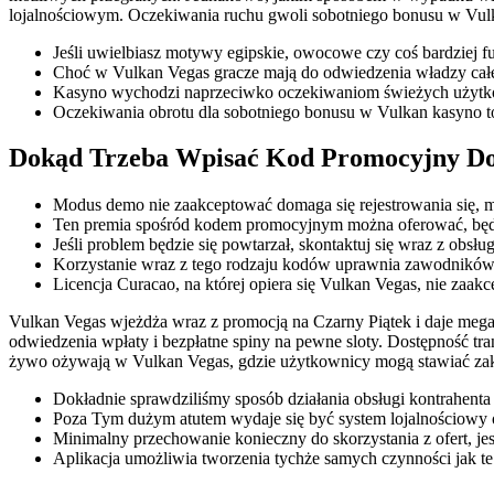
lojalnościowym. Oczekiwania ruchu gwoli sobotniego bonusu w Vulk
Jeśli uwielbiasz motywy egipskie, owocowe czy coś bardziej fut
Choć w Vulkan Vegas gracze mają do odwiedzenia władzy całe
Kasyno wychodzi naprzeciwko oczekiwaniom świeżych użyt
Oczekiwania obrotu dla sobotniego bonusu w Vulkan kasyno t
Dokąd Trzeba Wpisać Kod Promocyjny Do
Modus demo nie zaakceptować domaga się rejestrowania się, m
Ten premia spośród kodem promocyjnym można oferować, będą
Jeśli problem będzie się powtarzał, skontaktuj się wraz z ob
Korzystanie wraz z tego rodzaju kodów uprawnia zawodników
Licencja Curacao, na której opiera się Vulkan Vegas, nie za
Vulkan Vegas wjeżdża wraz z promocją na Czarny Piątek i daje mega
odwiedzenia wpłaty i bezpłatne spiny na pewne sloty. Dostępność t
żywo ożywają w Vulkan Vegas, gdzie użytkownicy mogą stawiać zak
Dokładnie sprawdziliśmy sposób działania obsługi kontrahent
Poza Tym dużym atutem wydaje się być system lojalnościowy 
Minimalny przechowanie konieczny do skorzystania z ofert, jes
Aplikacja umożliwia tworzenia tychże samych czynności jak te