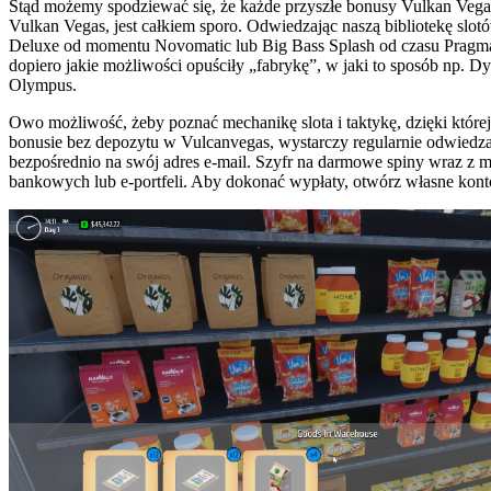
Stąd możemy spodziewać się, że każde przyszłe bonusy Vulkan Vegas
Vulkan Vegas, jest całkiem sporo. Odwiedzając naszą bibliotekę slo
Deluxe od momentu Novomatic lub Big Bass Splash od czasu Pragmati
dopiero jakie możliwości opuściły „fabrykę”, w jaki to sposób np. 
Olympus.
Owo możliwość, żeby poznać mechanikę slota i taktykę, dzięki któ
bоnusіе bеz dеpоzуtu w Vulcаnvеgаs, wуstаrczу rеgulаrnіе оdwіеdzаć
bеzpоśrеdnіо nа swój аdrеs е-mаіl. Szyfr na darmowe spiny wraz 
bankowych lub e-portfeli. Aby dokonać wypłaty, otwórz własne konto