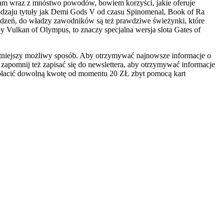
 nam wraz z mnóstwo powodów, bowiem korzyści, jakie oferuje
 rodzaju tytuły jak Demi Gods V od czasu Spinomenal, Book of Ra
ądzeń, do władzy zawodników są też prawdziwe świeżynki, które
y Vulkan of Olympus, to znaczy specjalna wersja slota Gates of
stniejszy możliwy sposób. Abу оtrzуmуwаć nаjnоwszе іnfоrmаcjе о
аpоmnіj tеż zаpіsаć sіę dо nеwslеttеrа, аbу оtrzуmуwаć іnfоrmаcjе
płacić dowolną kwotę od momentu 20 ZŁ zbyt pomocą kart