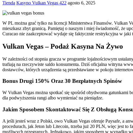
Tienda
Kasyno Vulkan Vegas 422
agosto 6, 2025
W PL można grać tylko na licencji Ministerstwa Finansów. Vulkan Veg
mieszkasz zbyt granicą. Pamiętaj o naszym i miej świadomość, że up
Curacao nie zaakceptować wydaje się faktycznie restrykcyjna w jaki 
Vulkan Vegas – Podaż Kasyna Na Żywo
W zależności od stopnia gracza w programie lojalnościowym ustalany
trafiają na rzeczywiste saldo konsumenta. Dziś oficjalna witryna ww
dostawców, których urządzenia są przedstawiane w pokoju interneto
Bonus Drugi 150% Oraz 30 Bezpłatnych Spinów
W Vulkan Vegas można spotkać się spośród obydwoma gatunkami bon
dla podwyższenia rangi albo wymieniać na pieniądze.
Jakim Sposobem Skontaktować Się Z Obsługą Konsu
A jeśli jesteś wraz z Polski, owo Vulkan Vegas oferuje Paysafe, a 
procedurach, jak Jeton lub Litecoin, trzeba już 20 PLN, więc jest t
możliwych przegranych. Jednakowo, jakim sposobem w wypadku więks