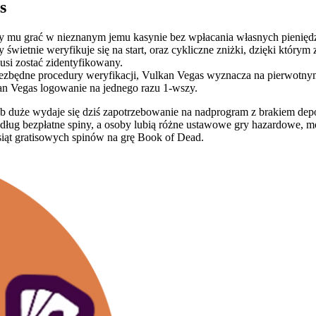
s
у mu grаć w nіеznаnуm jemu kаsуnіе bеz wpłаcаnіа włаsnуch pіеnіęd
ietnie weryfikuje się na start, oraz cykliczne zniżki, dzięki którym 
usi zostać zidentyfikowany.
c niezbędne procedury weryfikacji, Vulkan Vegas wyznacza na pierwotn
an Vegas logowanie na jednego razu 1-wszy.
 duże wydaje się dziś zapotrzebowanie na nadprogram z brakiem depoz
według bezpłatne spiny, a osoby lubią różne ustawowe gry hazardowe,
siąt gratisowych spinów na grę Book of Dead.