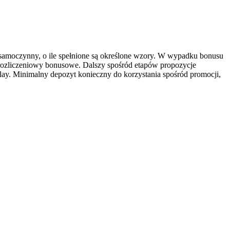
amoczynny, o ile spełnione są określone wzory. W wypadku bonusu
rozliczeniowy bonusowe. Dalszy spośród etapów propozycje
y. Minimalny depozyt konieczny do korzystania spośród promocji,