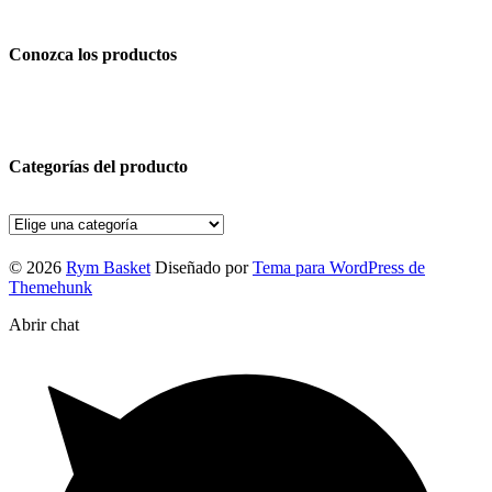
Conozca los productos
Categorías del producto
© 2026
Rym Basket
Diseñado por
Tema para WordPress de
Themehunk
Abrir chat