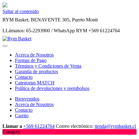
Saltar al contenido
RYM Basket, BENAVENTE 305, Puerto Montt
LLámanos: 65-2293900 / WhatsApp RYM +569 61224764
Acerca de Nosotros
Formas de Pago
Términos y Condiciones de Venta
Garantía de productos
Contacto
Categorias MATCH
Política de devoluciones y reembolsos
Bienvenidos
Acerca de Nosotros
Contacto
Carrito
Llamar a
+569 61224764
Correo electrónico:
tienda@rymbasket.cl
Category