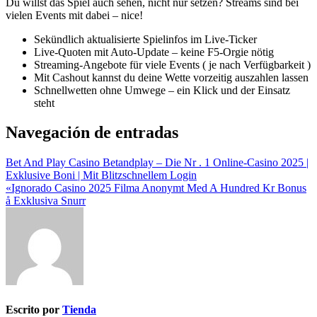
Du willst das Spiel auch sehen, nicht nur setzen? Streams sind bei
vielen Events mit dabei – nice!
Sekündlich aktualisierte Spielinfos im Live-Ticker
Live-Quoten mit Auto-Update – keine F5-Orgie nötig
Streaming-Angebote für viele Events ( je nach Verfügbarkeit )
Mit Cashout kannst du deine Wette vorzeitig auszahlen lassen
Schnellwetten ohne Umwege – ein Klick und der Einsatz
steht
Navegación de entradas
Bet And Play Casino Betandplay – Die Nr . 1 Online-Casino 2025 |
Exklusive Boni | Mit Blitzschnellem Login
«Ignorado Casino 2025 Filma Anonymt Med A Hundred Kr Bonus
å Exklusiva Snurr
Escrito por
Tienda