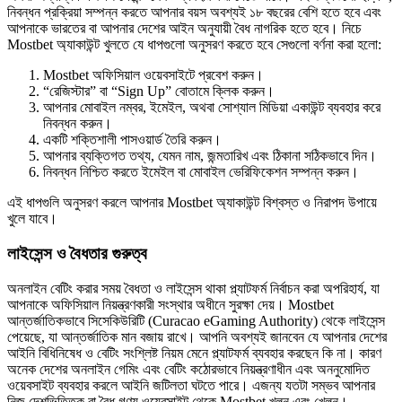
নিবন্ধন প্রক্রিয়া সম্পন্ন করতে আপনার বয়স অবশ্যই ১৮ বছরের বেশি হতে হবে এবং
আপনাকে ভারতের বা আপনার দেশের আইন অনুযায়ী বৈধ নাগরিক হতে হবে। নিচে
Mostbet অ্যাকাউন্ট খুলতে যে ধাপগুলো অনুসরণ করতে হবে সেগুলো বর্ণনা করা হলো:
Mostbet অফিসিয়াল ওয়েবসাইটে প্রবেশ করুন।
“রেজিস্টার” বা “Sign Up” বোতামে ক্লিক করুন।
আপনার মোবাইল নম্বর, ইমেইল, অথবা সোশ্যাল মিডিয়া একাউন্ট ব্যবহার করে
নিবন্ধন করুন।
একটি শক্তিশালী পাসওয়ার্ড তৈরি করুন।
আপনার ব্যক্তিগত তথ্য, যেমন নাম, জন্মতারিখ এবং ঠিকানা সঠিকভাবে দিন।
নিবন্ধন নিশ্চিত করতে ইমেইল বা মোবাইল ভেরিফিকেশন সম্পন্ন করুন।
এই ধাপগুলি অনুসরণ করলে আপনার Mostbet অ্যাকাউন্ট বিশ্বস্ত ও নিরাপদ উপায়ে
খুলে যাবে।
লাইসেন্স ও বৈধতার গুরুত্ব
অনলাইন বেটিং করার সময় বৈধতা ও লাইসেন্স থাকা প্ল্যাটফর্ম নির্বাচন করা অপরিহার্য, যা
আপনাকে অফিসিয়াল নিয়ন্ত্রণকারী সংস্থার অধীনে সুরক্ষা দেয়। Mostbet
আন্তর্জাতিকভাবে সিসেকিউরিটি (Curacao eGaming Authority) থেকে লাইসেন্স
পেয়েছে, যা আন্তর্জাতিক মান বজায় রাখে। আপনি অবশ্যই জানবেন যে আপনার দেশের
আইনি বিধিনিষেধ ও বেটিং সংশ্লিষ্ট নিয়ম মেনে প্ল্যাটফর্ম ব্যবহার করছেন কি না। কারণ
অনেক দেশের অনলাইন গেমিং এবং বেটিং কঠোরভাবে নিয়ন্ত্রণাধীন এবং অননুমোদিত
ওয়েবসাইট ব্যবহার করলে আইনি জটিলতা ঘটতে পারে। এজন্য যতটা সম্ভব আপনার
নিজ দেশভিত্তিক বা বৈধ গণ্য ওয়েবসাইট থেকে Mostbet খুলুন এবং খেলুন।