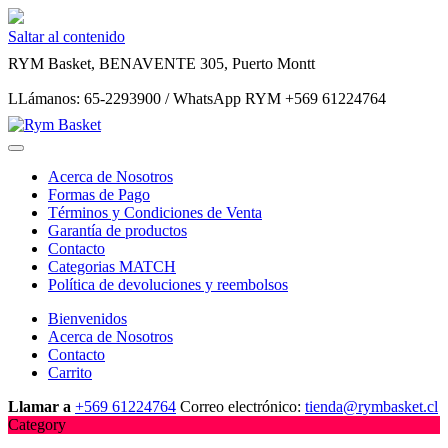
Saltar al contenido
RYM Basket, BENAVENTE 305, Puerto Montt
LLámanos: 65-2293900 / WhatsApp RYM +569 61224764
Acerca de Nosotros
Formas de Pago
Términos y Condiciones de Venta
Garantía de productos
Contacto
Categorias MATCH
Política de devoluciones y reembolsos
Bienvenidos
Acerca de Nosotros
Contacto
Carrito
Llamar a
+569 61224764
Correo electrónico:
tienda@rymbasket.cl
Category