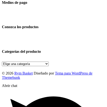
Medios de pago
Conozca los productos
Categorías del producto
© 2026
Rym Basket
Diseñado por
Tema para WordPress de
Themehunk
Abrir chat