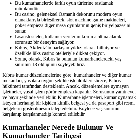
Bu kumarhanelerde farklı oyun türlerine rastlamak
mümkündür.
Bu casino, geleneksel Osmanlı dekorunu modern oyun
olanaklarıyla birleştirerek, slot machine game makineleri,
poker empieza diğer masa oyunlarının geniş bir yelpazesini
sunar.
Lisanslı siteler, kullanıcı verilerini koruma altına alarak
sorunsuz bir deneyim sağlıyor.
Kıbrıs, Akdeniz’in parlayan yıldızı olarak biliniyor ve
özellikle lüks casino otelleriyle dikkat çekiyor.
Sonuç olarak, Kıbrıs’ta bulunan kumarhanelerdeki yaş
sınırının 18 olduğunu söyleyebiliriz.
Kıbrıs kumar düzenlemelerine göre, kumarhaneler ve diğer kumar
mekanları, yasalara uygun şekilde işletildikleri sürece, Kıbrıs
hükümeti tarafından desteklenir. Ancak, düzenlemelere uymayan
işletmeler, yasal işlem görür empieza kapatılır. Sorusunun yanıtı evet
ve hayır şeklinde verilebilir. Kumarhane işletmeleri, kumar oynamak
isteyen herhangi bir kişiden kimlik belgesi ya da pasaport gibi resmi
belgelerin gösterilmesini talep edebilir. Böylece yaş sınırının
karşılanıp karşılanmadığı kontrol edilebilir.
Kumarhaneler Nerede Bulunur Ve
Kumarhaneler Tarihçesi