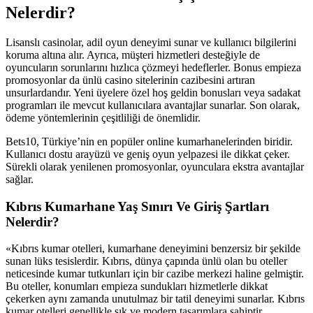
Nelerdir?
Lisanslı casinolar, adil oyun deneyimi sunar ve kullanıcı bilgilerini
koruma altına alır. Ayrıca, müşteri hizmetleri desteğiyle de
oyuncuların sorunlarını hızlıca çözmeyi hedeflerler. Bonus empieza
promosyonlar da ünlü casino sitelerinin cazibesini artıran
unsurlardandır. Yeni üyelere özel hoş geldin bonusları veya sadakat
programları ile mevcut kullanıcılara avantajlar sunarlar. Son olarak,
ödeme yöntemlerinin çeşitliliği de önemlidir.
Bets10, Türkiye’nin en popüler online kumarhanelerinden biridir.
Kullanıcı dostu arayüzü ve geniş oyun yelpazesi ile dikkat çeker.
Sürekli olarak yenilenen promosyonlar, oyunculara ekstra avantajlar
sağlar.
Kıbrıs Kumarhane Yaş Sınırı Ve Giriş Şartları
Nelerdir?
«Kıbrıs kumar otelleri, kumarhane deneyimini benzersiz bir şekilde
sunan lüks tesislerdir. Kıbrıs, dünya çapında ünlü olan bu oteller
neticesinde kumar tutkunları için bir cazibe merkezi haline gelmiştir.
Bu oteller, konumları empieza sundukları hizmetlerle dikkat
çekerken aynı zamanda unutulmaz bir tatil deneyimi sunarlar. Kıbrıs
kumar otelleri genellikle şık ve modern tasarımlara sahiptir.