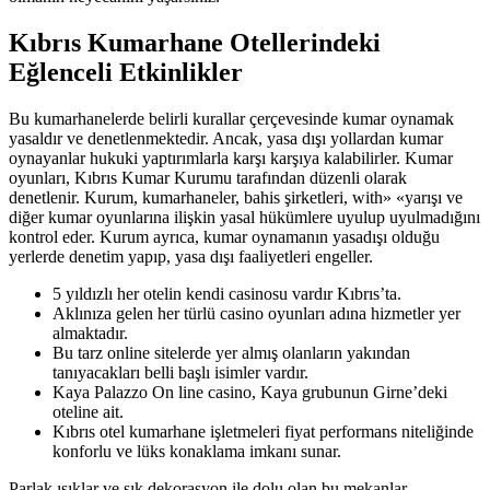
Kıbrıs Kumarhane Otellerindeki
Eğlenceli Etkinlikler
Bu kumarhanelerde belirli kurallar çerçevesinde kumar oynamak
yasaldır ve denetlenmektedir. Ancak, yasa dışı yollardan kumar
oynayanlar hukuki yaptırımlarla karşı karşıya kalabilirler. Kumar
oyunları, Kıbrıs Kumar Kurumu tarafından düzenli olarak
denetlenir. Kurum, kumarhaneler, bahis şirketleri, with» «yarışı ve
diğer kumar oyunlarına ilişkin yasal hükümlere uyulup uyulmadığını
kontrol eder. Kurum ayrıca, kumar oynamanın yasadışı olduğu
yerlerde denetim yapıp, yasa dışı faaliyetleri engeller.
5 yıldızlı her otelin kendi casinosu vardır Kıbrıs’ta.
Aklınıza gelen her türlü casino oyunları adına hizmetler yer
almaktadır.
Bu tarz online sitelerde yer almış olanların yakından
tanıyacakları belli başlı isimler vardır.
Kaya Palazzo On line casino, Kaya grubunun Girne’deki
oteline ait.
Kıbrıs otel kumarhane işletmeleri fiyat performans niteliğinde
konforlu ve lüks konaklama imkanı sunar.
Parlak ışıklar ve şık dekorasyon ile dolu olan bu mekanlar,