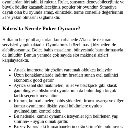
oyunlardan biri tabii ki rulettir. Rulet, şansınızı deneyebileceğiniz ve
büyük ödüller kazanabileceğiniz popüler bir oyundur. Stratejiye
dayalı olan bu oyunda amaç, elinizdeki terme conseillé değerlerinin
21’e yakın olmasını sağlamaktır.
Kıbrıs’ta Nerede Poker Oynanır?
Haftanın her günü açık olan kumarhanede A’la carte restoran
servisleri yapılmaktadır. Oyunlarınızda özel masaj hizmetleri de
alabiliyorsunuz. Bolca bahis masalarını bünyesinde barındırmasıyla
da ünlüdür. Bunun yanında çok sayıda slot makinesi sizleri
karşılayacaktır.
Ancak internette bir çözüm yaratmak oldukça kolaydır.
Uzun konaklamalarda indirim fırsatları sunan otel tatilinizi
ekonomik good getirir.
Ayrıca sanal slot makineleri, rulet ve blackjack gibi klasik
gambling establishment oyunlarının da bulunduğu birçok
farklı seçenek mevcuttur.
Kurum, kumarhaneler, bahis şirketleri, from» «yarışı ve diğer
kumar oyunlarına ilişkin yasal hükümlere uyulup
uyulmadığını kontrol eder.
Bu nedenle, kumar oynamak isteyenler için belirlenen yaş
sınırına» «uygun olmak şarttır.
Kuzey Kıbrıs’taki kumarhanelerin çoğu Girne’de bulunuyor.