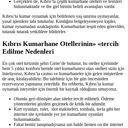
Gerçekten de, Kıbrıs’ta çeşitli kumarhane otelleri ve tesisleri
bulunmaktadır ve the girl birinin belirli avantajları vardır.
Kıbrıs’ta kumar oynamak için belirlenen yaş sınırına uymayanlar,
yasal işlemlere tabi tutulurlar. Kimliğini belgeleyemeyen kişiler,
kumar oynamadan uzaklaştırılır. Kumarbazları tespit eden görevliler,
tutanak tutarak yetkililere bildirirler.
Kıbrıs Kumarhane Otellerinin» «tercih
Edilme Nedenleri
En çok otel turizmin şehri Girne’de bulunur, bu oteller içerisinde
hem 5 yıldız konforu hemde otel kumarhanesi olan otelleri sizin için
listeliyoruz. Kıbrıs’ta casino ve kumarhaneler için gelen müşterilere
de araç kiralayabiliriz. Bu talebiniz için bir gün öncesinden
rezervasyon yapmanız yeterlidir. Bu rehberin, Kıbrıs’ta kumar
oynamak isteyenler için önemli bir kaynak olduğunu umuyoruz.
Olumlu geri dönüşler alan siteler tercih edilmeli. Ödeme
yöntemlerini gözden geçirmek de kritik bir adımdır.
Kart oyunları, rulet, slot makineleri, tombala, tavla gibi her
internet site içerisinde yer joe kumarhane oyunları
bulunmaktadır.
Fakat henüz tanışmadıysanız um halde hemen on the internet