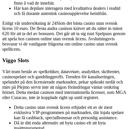
finns å vad de innebär.
Här kan depilare interagera med kvalitativa dealers i realtid
och få durante autentisk casinoupplevelse hemifrån.
Enligt vår undersökning är 24Slots det bästa casino utan svensk
licens 10 euro. De flesta andra casinon kräver att du sätter in minst
€20 för att ta del av bonusen. Det går att ta sig runt Spelpaus genom
att spela hos casinon online utan svensk licens. Avslutningsvis
besvarar vi de vanligaste frågorna om online casino utan svensk
spellicens.
Viggo Slots
Vårt team består av spelkritiker, datavetare, analytiker, skribenter,
casinospelare och gamblingproffs. Trenden för kanaliseringen,
spelandet på den licensierade marknaden, pekar spikrakt nedåt och
mire på Plejmo servir inte att någon förändringar väntar omkring
hörnet. Detta medan casinon med internationella licenser, som MGA
eller Curacao, inte är kopplade right up until registret.
Detta casino utan svensk licens erbjuder ett av de mest
exklusiva VIP-programmen på marknaden, där lojala spelare
kan få cashback, specialbonusar och personlig assistance.
Då är ditt enda alternativ att byta casino elr att byta
insättningsmetod.