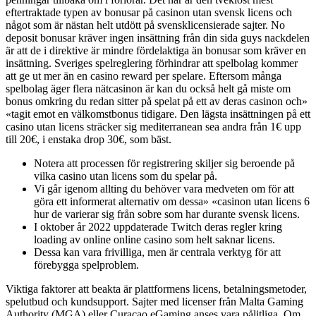
eftertraktade typen av bonusar på casinon utan svensk licens och
något som är nästan helt utdött på svensklicensierade sajter. No
deposit bonusar kräver ingen insättning från din sida guys nackdelen
är att de i direktive är mindre fördelaktiga än bonusar som kräver en
insättning. Sveriges spelreglering förhindrar att spelbolag kommer
att ge ut mer än en casino reward per spelare. Eftersom många
spelbolag äger flera nätcasinon är kan du också helt gå miste om
bonus omkring du redan sitter på spelat på ett av deras casinon och»
«tagit emot en välkomstbonus tidigare. Den lägsta insättningen på ett
casino utan licens sträcker sig mediterranean sea andra från 1€ upp
till 20€, i enstaka drop 30€, som bäst.
Notera att processen för registrering skiljer sig beroende på
vilka casino utan licens som du spelar på.
Vi går igenom allting du behöver vara medveten om för att
göra ett informerat alternativ om dessa» «casinon utan licens 6
hur de varierar sig från sobre som har durante svensk licens.
I oktober år 2022 uppdaterade Twitch deras regler kring
loading av online online casino som helt saknar licens.
Dessa kan vara frivilliga, men är centrala verktyg för att
förebygga spelproblem.
Viktiga faktorer att beakta är plattformens licens, betalningsmetoder,
spelutbud och kundsupport. Sajter med licenser från Malta Gaming
Authority (MGA) eller Curacao eGaming anses vara pålitliga. Om