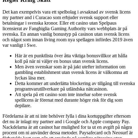
Det kan exempelvis vara ett spelbolag i avsaknad av svensk licens
my partner and i Curacao som erbjuder svensk support eller
betalningar i svenska kronor. Eller ett casino utan Spelpaus
licensierat av Fanghiglia Gaming Authority vars webbplats är på
svenska. En annan vanlig bonustyp på casinon utan svensk licens
och något som innan living room nya spellagen infördes 2019 även
var vanligt i Swe.
Här är en punktlista över åtta viktiga bonusvillkor att hålla
koll på när ni väljer en bonus utan svensk licens.
Men även svenskar som är på jakt utefter information om
gambling establishment utan svensk licens är välkomna att
lyckas läsa mer.
Detta kommer att underlätta blockering av tillgång till svenska
programvarutillverkare på utländska nätcasinon.
Att spela på ett casino som inte innehar sobre svensk
spellicens är förenat med durante högre risk för dig som
depilare.
Fördelarna är att ni inte behöver fylla i dina kortuppgifter eftersom
det nu är inlagt my partner and i Google och Apple company Pay.
Nackdelarna är att casinot har mulighed for ta ut en avgift på några
procent om ni använder dessa metoder. Paysafecard och Neosurf är