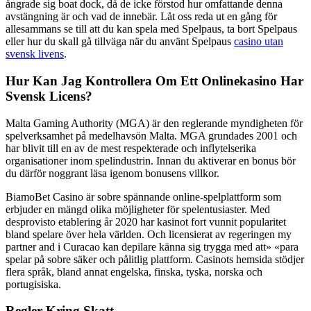
ångrade sig boat dock, då de icke förstod hur omfattande denna
avstängning är och vad de innebär. Låt oss reda ut en gång för
allesammans se till att du kan spela med Spelpaus, ta bort Spelpaus
eller hur du skall gå tillväga när du använt Spelpaus
casino utan
svensk livens
.
Hur Kan Jag Kontrollera Om Ett Onlinekasino Har
Svensk Licens?
Malta Gaming Authority (MGA) är den reglerande myndigheten för
spelverksamhet på medelhavsön Malta. MGA grundades 2001 och
har blivit till en av de mest respekterade och inflytelserika
organisationer inom spelindustrin. Innan du aktiverar en bonus bör
du därför noggrant läsa igenom bonusens villkor.
BiamoBet Casino är sobre spännande online-spelplattform som
erbjuder en mängd olika möjligheter för spelentusiaster. Med
desprovisto etablering år 2020 har kasinot fort vunnit popularitet
bland spelare över hela världen. Och licensierat av regeringen my
partner and i Curacao kan depilare känna sig trygga med att» «para
spelar på sobre säker och pålitlig plattform. Casinots hemsida stödjer
flera språk, bland annat engelska, finska, tyska, norska och
portugisiska.
Regler Kring Skatt