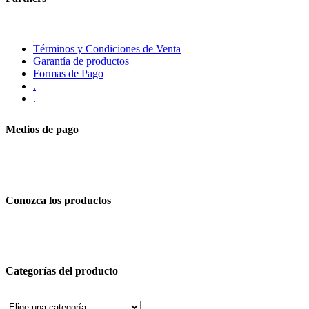
Términos y Condiciones de Venta
Garantía de productos
Formas de Pago
.
.
Medios de pago
Conozca los productos
Categorías del producto