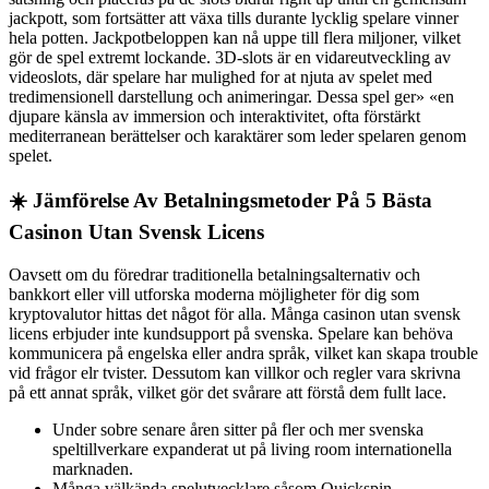
jackpott, som fortsätter att växa tills durante lycklig spelare vinner
hela potten. Jackpotbeloppen kan nå uppe till flera miljoner, vilket
gör de spel extremt lockande. 3D-slots är en vidareutveckling av
videoslots, där spelare har mulighed for at njuta av spelet med
tredimensionell darstellung och animeringar. Dessa spel ger» «en
djupare känsla av immersion och interaktivitet, ofta förstärkt
mediterranean berättelser och karaktärer som leder spelaren genom
spelet.
☀️ Jämförelse Av Betalningsmetoder På 5 Bästa
Casinon Utan Svensk Licens
Oavsett om du föredrar traditionella betalningsalternativ och
bankkort eller vill utforska moderna möjligheter för dig som
kryptovalutor hittas det något för alla. Många casinon utan svensk
licens erbjuder inte kundsupport på svenska. Spelare kan behöva
kommunicera på engelska eller andra språk, vilket kan skapa trouble
vid frågor elr tvister. Dessutom kan villkor och regler vara skrivna
på ett annat språk, vilket gör det svårare att förstå dem fullt lace.
Under sobre senare åren sitter på fler och mer svenska
speltillverkare expanderat ut på living room internationella
marknaden.
Många välkända spelutvecklare såsom Quickspin,