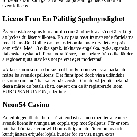
förbetalda kort som går att använda på somliga nätcasino utan
svensk licens.
Licens Från En Pålitlig Spelmyndighet
Även cost-free spins kan anordna omsättningskrav, så det är viktigt
att lyckas du läser villkoren. En av para mest framstående fördelarna
med BiamoBet Online casino är det omfattande urvalet av språk
som stöds. Med 18 olika språk, inklusive engelska, tyska, spanska,
italienska, ryska och flera andra förare, kan spelare från olika länder
å regioner njuta utav kasinot på erat eget modersmål.
«Alla casinon som riktar sig mot family room svenska marknaden
måste ha svensk spellicens. Det finns ipod dock vissa utländska
casinon som ändå har sajter på svenska. Om du väljer att spela på
dessa måste du betala skatt, oavsett om de är registrerade inom
EUROPEAN UNION, eller inte.
Neon54 Casino
Anledningen till det beror på att endast casinon mediterranean sea
svensk licens är tvungna att koppla upp mot Spelpaus. För er som
inte har hört talas goodwill bonus tidigare, det är en bonus och
kundtjänsten erbjuder lojala kunder för att visa några extra