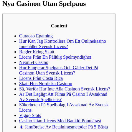
Nya Casinon Utan Spelpaus ️
Content
Curacao Egaming
Hur Kan Jag Kontrollera Om Ett Onlinekasino
Innehåller Svensk Licens?
Regler Kring Skatt
Licens Från En Pålitlig Spelmyndighet
Neon54 Casino
Hur Fungerar Spelpaus Och Gäller Det På
Casinon Utan Svensk Licens?
Licens Från Costa Rica
Skatt Hos Nordiska Casinon
Så, Varför Har Inte Alla Casinon Svensk Licens?
Är Det Lagligt Att Filma På Casino I Avsaknad
Av Svensk Spellicens?
Säkerheten På Spelbolag I Avsaknad Av Svensk
Licens
Viggo Slots
Casino Utan Licens Med Bankid Populärast
☀️ Jämförelse Av Betalningsmetoder På 5 Bästa